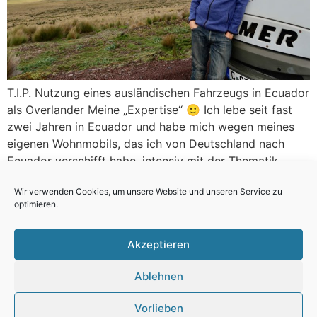
T.I.P. Nutzung eines ausländischen Fahrzeugs in Ecuador
als Overlander Meine „Expertise“ 🙂 Ich lebe seit fast
zwei Jahren in Ecuador und habe mich wegen meines
eigenen Wohnmobils, das ich von Deutschland nach
Ecuador verschifft habe, intensiv mit der Thematik
beschäftigen müssen. Allein für die Nutzung des
Wir verwenden Cookies, um unsere Website und unseren Service zu
Fahrzeuges in Ecuador habe ich 4 Monate vor Ort, […]
optimieren.
Akzeptieren
All rights reserved.
Cookie policy (EU)
Ablehnen
Mein Reiseblog
Vorlieben