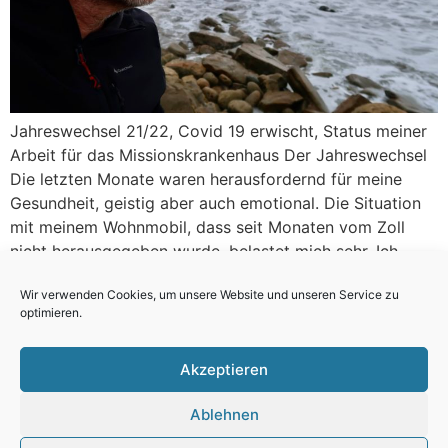
Jahreswechsel 21/22, Covid 19 erwischt, Status meiner
Arbeit für das Missionskrankenhaus Der Jahreswechsel
Die letzten Monate waren herausfordernd für meine
Gesundheit, geistig aber auch emotional. Die Situation
mit meinem Wohnmobil, dass seit Monaten vom Zoll
nicht herausgegeben wurde, belastet mich sehr. Ich
suchte eine Regelmäßigkeit, indem ich meine Schule
Wir verwenden Cookies, um unsere Website und unseren Service zu
besuche und soweit als möglich für […]
optimieren.
Akzeptieren
All rights reserved.
Cookie policy (EU)
Ablehnen