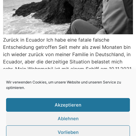
Zurück in Ecuador Ich habe eine fatale falsche
Entscheidung getroffen Seit mehr als zwei Monaten bin
ich wieder zurück von meiner Familie in Deutschland, in
Ecuador, aber die derzeitige Situation belastet mich
sehr. Mein Wohnmobil ist mit einem Schiff am 10.11.2021
in Manta / Ecuador, angekommen. Angekommen aber
Wir verwenden Cookies, um unsere Website und unseren Service zu
ausgeraubt von den Socken bis zur Unterwäsche, […]
optimieren.
Akzeptieren
All rights reserved.
Cookie policy (EU)
Ablehnen
Mein Reiseblog
Vorlieben