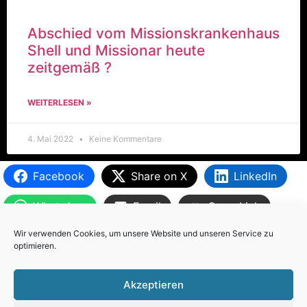
Abschied vom Missionskrankenhaus
Shell und Missionar heute
zeitgemäß ?
WEITERLESEN »
4. Mai 2022
Keine Kommentare
Facebook
Share on X
LinkedIn
WhatsApp
Email
Copy Link
Verschlagwortet
Computer und Handy gestohlen
Cuenca
Wir verwenden Cookies, um unsere Website und unseren Service zu
Weltkulturerbe
Naturpark Sangay
optimieren.
Akzeptieren
All rights reserved.
Cookie policy (EU)